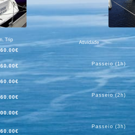
n. Trip
Atividade
160.00€
Passeio (1h)
260.00€
360.00€
Passeio (2h)
460.00€
800.00€
Passeio (3h)
360.00€