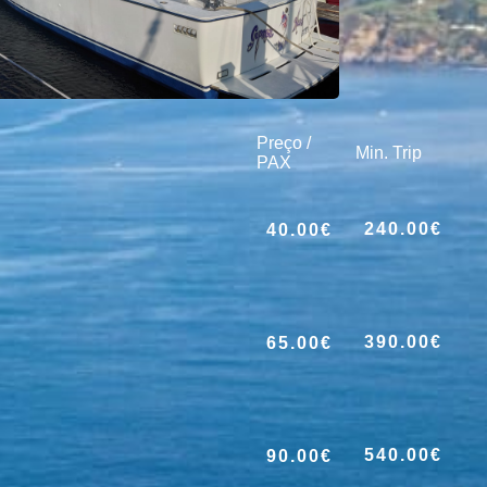
Preço /
Min. Trip
PAX
240.00€
40.00€
390.00€
65.00€
540.00€
90.00€