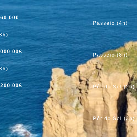
460.00€
Passeio (4h)
8h)
1000.00€
Passeio (8h)
8h)
1200.00€
Pôr do Sol (2h)
Pôr do Sol (3h)