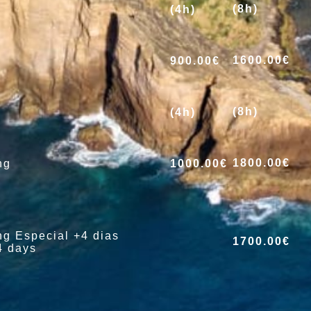
(8h)
(4h)
1600.00€
900.00€
(8h)
(4h)
1800.00€
1000.00€
ng
g Especial +4 dias
1700.00€
4 days